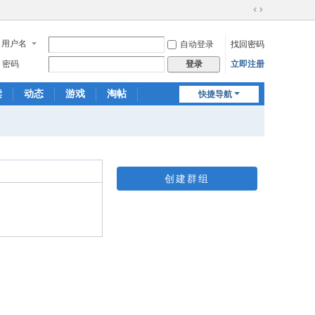
切
换
用户名
自动登录
找回密码
到
宽
密码
立即注册
登录
版
读
动态
游戏
淘帖
快捷导航
日志
相册
分享
创建群组