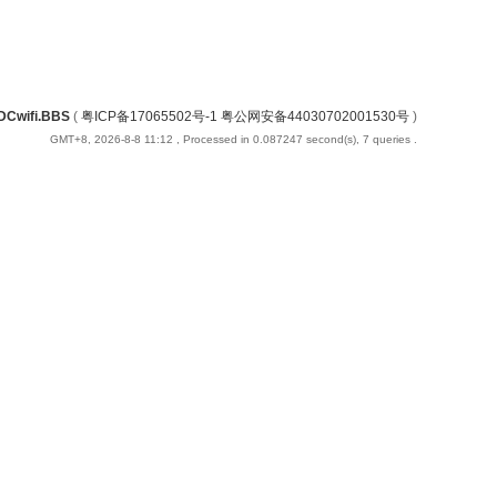
DCwifi.BBS
(
粤ICP备17065502号-1 粤公网安备44030702001530号
)
GMT+8, 2026-8-8 11:12
, Processed in 0.087247 second(s), 7 queries .