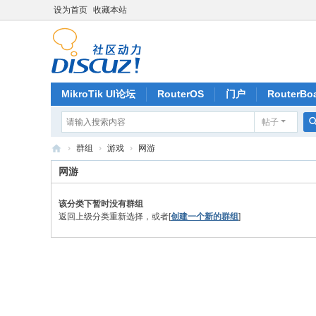
设为首页
收藏本站
MikroTik UI论坛
RouterOS
门户
RouterBo
帖子
记录
排行榜
›
群组
›
游戏
›
网游
深
网游
圳
该分类下暂时没有群组
捷
返回上级分类重新选择，或者[
创建一个新的群组
]
联
讯
通
科
技