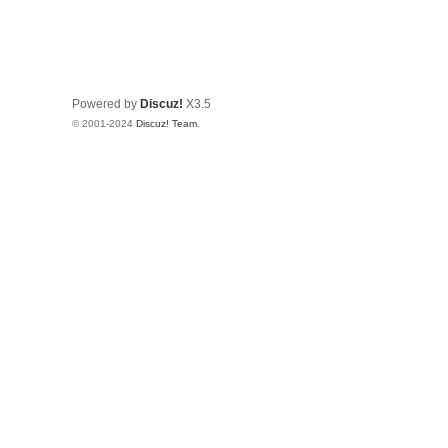
有
限
公
Powered by
Discuz!
X3.5
司
© 2001-2024
Discuz! Team
.