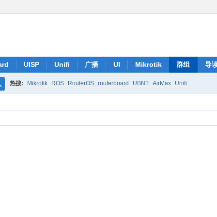
ard
UISP
Unifi
广播
UI
Mikrotik
群组
导
热搜:
Mikrotik
ROS
RouterOS
routerboard
UBNT
AirMax
Unifi
搜
索