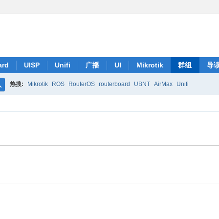
ard
UISP
Unifi
广播
UI
Mikrotik
群组
导
热搜:
Mikrotik
ROS
RouterOS
routerboard
UBNT
AirMax
Unifi
搜
索