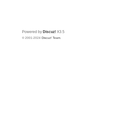
有
限
公
Powered by
Discuz!
X3.5
司
© 2001-2024
Discuz! Team
.