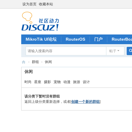
设为首页
收藏本站
MikroTik UI论坛
RouterOS
门户
RouterBo
帖子
记录
排行榜
›
群组
›
休闲
深
休闲
圳
时尚
星座
摄影
宠物
动漫
旅游
设计
捷
联
该分类下暂时没有群组
返回上级分类重新选择，或者[
创建一个新的群组
]
讯
通
科
技