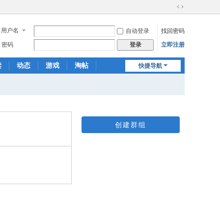
切
换
用户名
自动登录
找回密码
到
宽
密码
立即注册
登录
版
读
动态
游戏
淘帖
快捷导航
日志
相册
分享
创建群组