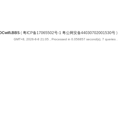
DCwifi.BBS
(
粤ICP备17065502号-1 粤公网安备44030702001530号
)
GMT+8, 2026-8-8 21:05
, Processed in 0.056857 second(s), 7 queries .