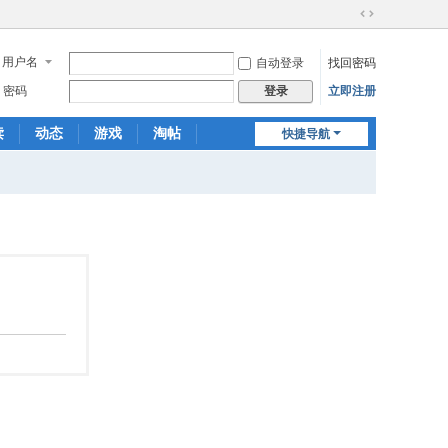
切
换
用户名
自动登录
找回密码
到
宽
密码
立即注册
登录
版
读
动态
游戏
淘帖
快捷导航
日志
相册
分享