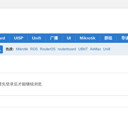
ard
UISP
Unifi
广播
UI
Mikrotik
群组
导
热搜:
Mikrotik
ROS
RouterOS
routerboard
UBNT
AirMax
Unifi
搜
索
请先登录后才能继续浏览