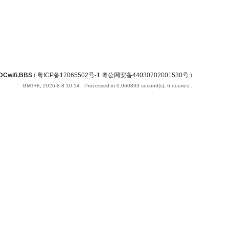
DCwifi.BBS
(
粤ICP备17065502号-1 粤公网安备44030702001530号
)
GMT+8, 2026-8-8 10:14
, Processed in 0.060893 second(s), 6 queries .