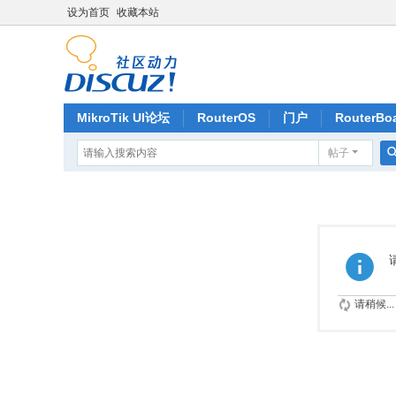
设为首页
收藏本站
MikroTik UI论坛
RouterOS
门户
RouterBo
帖子
记录
排行榜
请稍候...