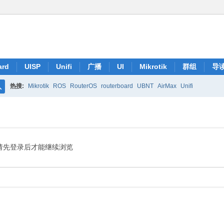
ard
UISP
Unifi
广播
UI
Mikrotik
群组
导
热搜:
Mikrotik
ROS
RouterOS
routerboard
UBNT
AirMax
Unifi
搜
索
请先登录后才能继续浏览