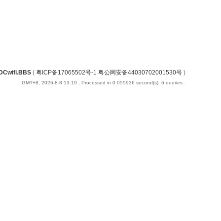
DCwifi.BBS
(
粤ICP备17065502号-1 粤公网安备44030702001530号
)
GMT+8, 2026-8-8 13:19
, Processed in 0.055936 second(s), 6 queries .