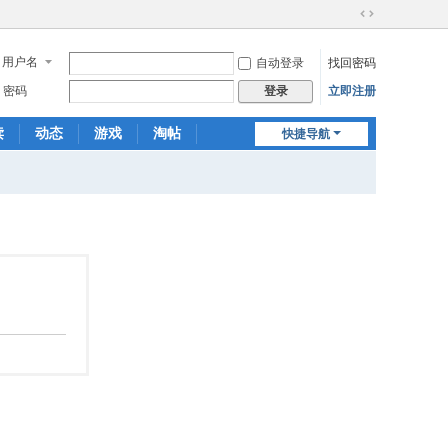
切
换
用户名
自动登录
找回密码
到
宽
密码
立即注册
登录
版
读
动态
游戏
淘帖
快捷导航
日志
相册
分享