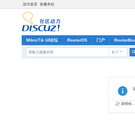
设为首页
收藏本站
MikroTik UI论坛
RouterOS
门户
RouterBo
帖子
记录
排行榜
请稍候...