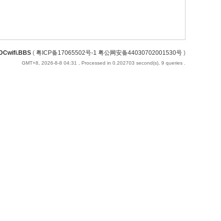
DCwifi.BBS
(
粤ICP备17065502号-1 粤公网安备44030702001530号
)
GMT+8, 2026-8-8 04:31
, Processed in 0.202703 second(s), 9 queries .