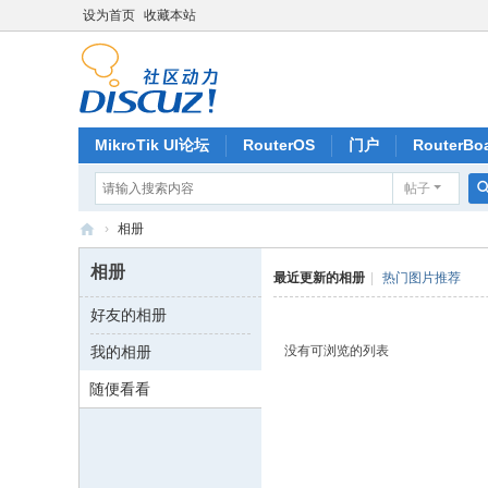
设为首页
收藏本站
MikroTik UI论坛
RouterOS
门户
RouterBo
帖子
记录
排行榜
›
相册
深
相册
最近更新的相册
|
热门图片推荐
圳
好友的相册
捷
我的相册
没有可浏览的列表
联
讯
随便看看
通
科
技