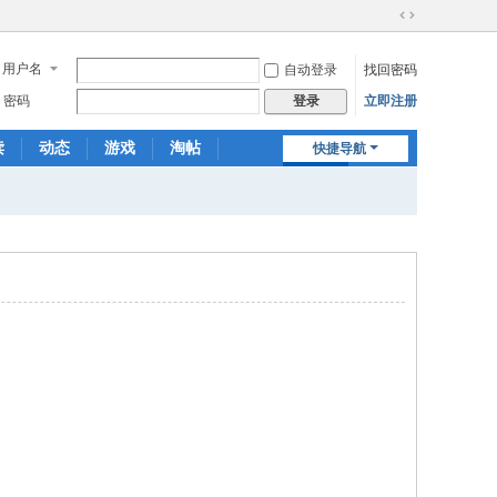
切
换
用户名
自动登录
找回密码
到
宽
密码
立即注册
登录
版
读
动态
游戏
淘帖
快捷导航
日志
相册
分享