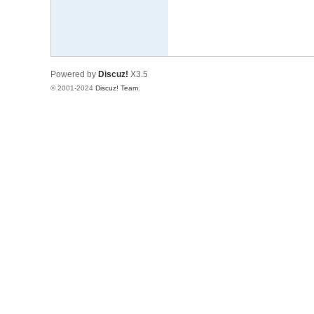
有
限
公
Powered by
Discuz!
X3.5
司
© 2001-2024
Discuz! Team
.