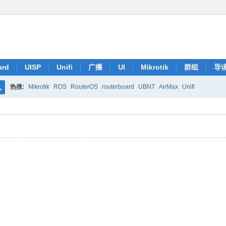
ard
UISP
Unifi
广播
UI
Mikrotik
群组
导
热搜:
Mikrotik
ROS
RouterOS
routerboard
UBNT
AirMax
Unifi
搜
索