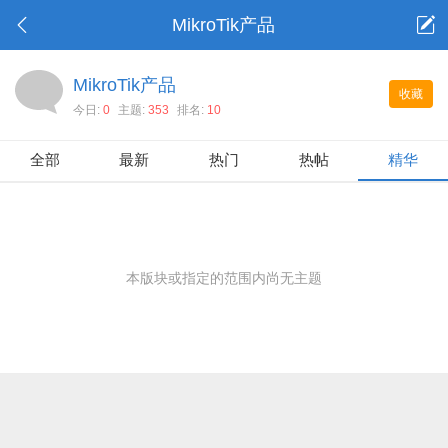
MikroTik产品
MikroTik产品
收藏
今日:
0
主题:
353
排名:
10
全部
最新
热门
热帖
精华
本版块或指定的范围内尚无主题