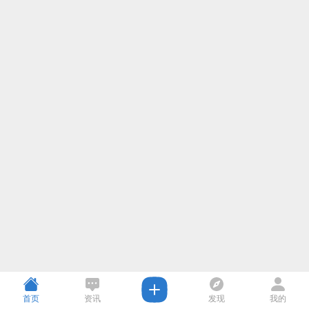
首页
资讯
发现
我的