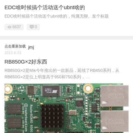
EDC啥时候搞个活动送个ubnt啥的
EDC啥时候搞个活动送个ubnt啥的，纯属无聊。发个标题
6637
0
点击重新加载
jmj
2015-6-23
RB850G×2好东西
RB850G×2是Mik今年推出的一款新品，延续了RB450系列，从
RB850G×2定位上明显高于950和750系列， ...