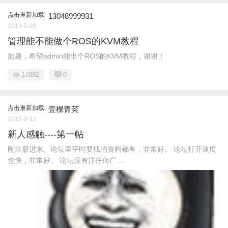
点击重新加载
13048999931
2019-5-28
管理能不能做个ROS的KVM教程
如题，希望admin能出个ROS的KVM教程，谢谢！
17092
0
点击重新加载
壹棵青菜
2015-8-12
新人感触----第一帖
刚注册进来。论坛里平时要找的资料都有，非常好。 论坛打开速度
也快，非常好。 论坛没有挂任何广 ...