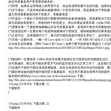
的信号质量及用户带宽密切相关的；
[*]同理，如果从运营商接入的带宽不足，也会造成带机量不足的问题。如果你的接
[*]关于基站，不是所有的基站都要用同一个型号和天线，而是要取决于带机
越大意味着要接收到的干扰更大，承载量变差；
[*]不是在一个基站下所有的用户都要用同样的设备来做接收，而是要取决于
因为其接收角度更小，所收到的干扰也更少。所以布署起来更容易（比如 NBE-M5-1
[*]需要在每一个接收终端都确认好信号质量及速率，发现其中有信号质量较差的
[*]信道选定时一定要在每个收发终端都测试干扰情况，最终根据测试结果来
[*]之前可以，后来慢慢不行了，最大的可能性就是环境发生变化了，这些变
[*]天线一定要对准，一般一对 Loco 会在 0-3 公里， 一对 NBE-M5 会在 0-5 
办法保证达到满速。同时 Chain 0 和 Chain 1 这两个数字的差值不能超过 
http://bbs.ubnt.com.cn/data/attachment/forum/201508/12/110852jur8tkgzo79oltv1.png
[*]规划时一定要留有 12dBm 的信号余量才能保证在天线变化时还能稳定
信号衰减的，那么有可能在雨雪天气你的监控就没办法正常工作了，这是我们所不希
[*]在避开干扰时不能仅考虑直视链路，还应当考虑菲涅耳区对信号的影响，
[*]最好将设备的固件都升级到官方最新版本，也注意不要混合使用不同的固
版本固件请到http://www.ubnt.com.cn/download/airmax/ 下载；
http://bbs.ubnt.com.cn/data/attachment/forum/201508/12/111919bpsqzhz4smslqzqt.png
134.png (33.09 KB, 下载次数: 2)
下载附件
[
134.png (33.09 KB, 下载次数: 2)
下载附件