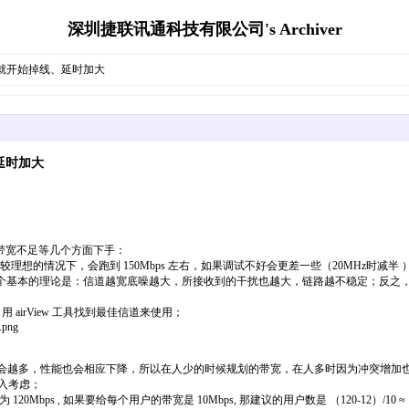
深圳捷联讯通科技有限公司's Archiver
就开始掉线、延时加大
延时加大
带宽不足等几个方面下手：
的带宽比较理想的情况下，会跑到 150Mbps 左右，如果调试不好会更差一些（20MHz时减
扰大小。一个基本的理论是：信道越宽底噪越大，所接收到的干扰也越大，链路越不稳定；反
 airView 工具找到最佳信道来使用；
.png
会越多，性能也会相应下降，所以在人少的时候规划的带宽，在人多时因为冲突增加也会降
纳入考虑；
bps , 如果要给每个用户的带宽是 10Mbps, 那建议的用户数是 （120-12）/10