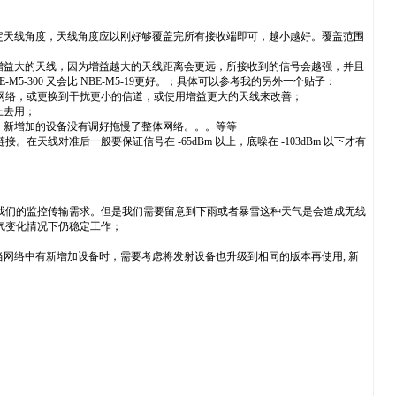
定天线角度，天线角度应以刚好够覆盖完所有接收端即可，越小越好。覆盖范围
增益大的天线，因为增益越大的天线距离会更远，所接收到的信号会越强，并且
5-300 又会比 NBE-M5-19更好。；具体可以参考我的另外一个贴子：
整个网络，或更换到干扰更小的信道，或使用增益更大的天线来改善；
上去用；
、新增加的设备没有调好拖慢了整体网络。。。等等
间保证稳定链接。在天线对准后一般要保证信号在 -65dBm 以上，底噪在 -103dBm 以下才有
好满足我们的监控传输需求。但是我们需要留意到下雨或者暴雪这种天气是会造成无线
天气变化情况下仍稳定工作；
网络中有新增加设备时，需要考虑将发射设备也升级到相同的版本再使用, 新