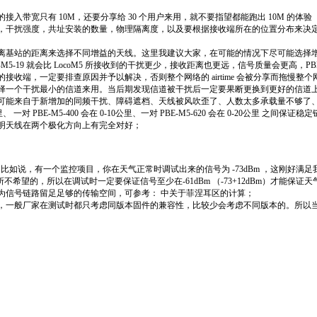
入带宽只有 10M，还要分享给 30 个用户来用，就不要指望都能跑出 10M 的体验
量，干扰强度，共址安装的数量，物理隔离度，以及要根据接收端所在的位置分布来决
其离基站的距离来选择不同增益的天线。这里我建议大家，在可能的情况下尽可能选择
9 就会比 LocoM5 所接收到的干扰更少，接收距离也更远，信号质量会更高，PBE-M
接收端，一定要排查原因并予以解决，否则整个网络的 airtime 会被分享而拖慢
选择一个干扰最小的信道来用。当后期发现信道被干扰后一定要果断更换到更好的信道
化可能来自于新增加的同频干扰、障碍遮档、天线被风吹歪了、人数太多承载量不够了
公里、 一对 PBE-M5-400 会在 0-10公里、一对 PBE-M5-620 会在 0-20公里 之
3 才说明天线在两个极化方向上有完全对好；
运行。比如说，有一个监控项目，你在天气正常时调试出来的信号为 -73dBm ，这刚
望的，所以在调试时一定要保证信号至少在-61dBm （-73+12dBm）才能保证
要为信号链路留足足够的传输空间，可参考： 中关于菲涅耳区的计算；
件，一般厂家在测试时都只考虑同版本固件的兼容性，比较少会考虑不同版本的。所以当