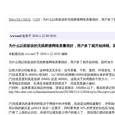
MikroTik UI论坛
›
UISP
› 为什么以前架设的无线桥接网络质量很好，用户多了
wwvazrl
发表于 2016-1-22 09:59:01
为什么以前架设的无线桥接网络质量很好，用户多了就开始掉线、
本帖最后由 wwvazrl 于 2016-1-22 10:01 编辑
为什么我以前架设的无线桥接网络质量很好，用户多了就开始掉线、延时加大
以绝大部分经验来说，这种情况无非在：信号质量、干扰、遮档、环境变化、
[*]信道宽度为 40MHz 情况时，2x2 MIMO的网桥(300M)实际能跑出来
[*]信道宽度到底是选择 20MHz 还是 40MHz，这取决于你周围的干
希望稳定的链路，在满足传输需求的情况下，信道宽度越小越好。
[*]同时，如果要满足稳定的传输，请保证底噪在 -100dBm 以下；规划前请记得 用
http://bbs.ubnt.com.cn/data/attachment/forum/201508/12/111205dovp5w58woqbwwpb
[*]无线通讯的速率同样取决于网络中的冲突数，也就是说网络越繁忙，冲突就
所以我的建议是 airMAX 协议一定要开，同时要考虑 10% 的带宽折扣也应当
[*]有了上面的认识后，你就可以规划多少用户的接入了， 假设我们调试的速率为 120M